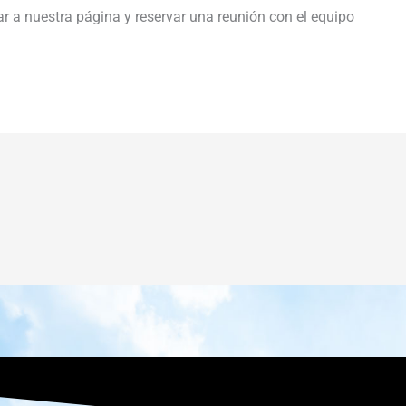
ar a nuestra página y reservar una reunión con el equipo
makathai
biwi ki chudai