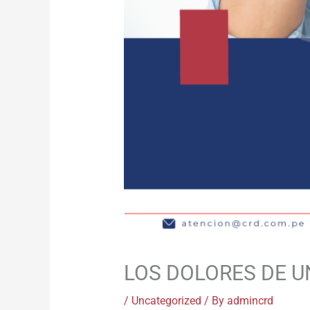
LOS DOLORES DE U
/
Uncategorized
/ By
admincrd