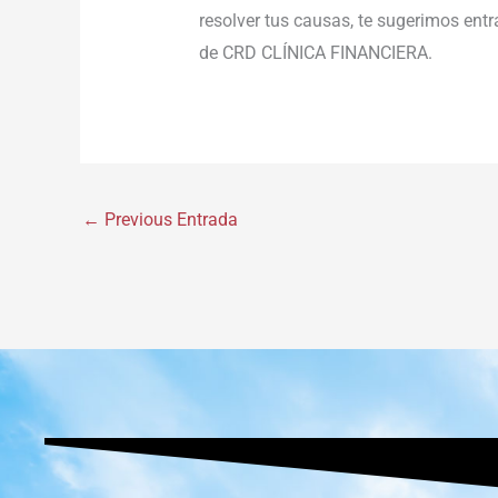
resolver tus causas, te sugerimos entr
de CRD CLÍNICA FINANCIERA.
←
Previous Entrada
www.ceritaseks2.com
teen gets her boobs sucked her.
tamil ka