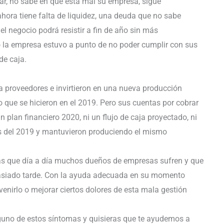
r, no sabe en qué está mal su empresa, sigue
hora tiene falta de liquidez, una deuda que no sabe
l negocio podrá resistir a fin de año sin más
ño la empresa estuvo a punto de no poder cumplir con sus
de caja.
 a proveedores e invirtieron en una nueva producción
 que se hicieron en el 2019. Pero sus cuentas por cobrar
 plan financiero 2020, ni un flujo de caja proyectado, ni
es del 2019 y mantuvieron produciendo el mismo
as que día a día muchos dueños de empresas sufren y que
asiado tarde. Con la ayuda adecuada en su momento
enirlo o mejorar ciertos dolores de esta mala gestión
lguno de estos síntomas y quisieras que te ayudemos a