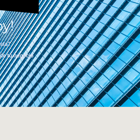
y!
usta?
 de tu negocio