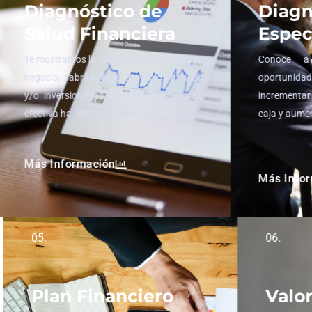
Diagnóstico de
Diagn
Salud Financiera
Espec
Te mostramos la realidad financiera de tu
Conoce a
negocio, sabrás como te ven los bancos
oportun
y/o inversionistas y conocerás que tan
incrementar 
efectiva ha sido la gestión de tu negocio.
caja y aume
Más Información
Más Info
05.
06.
Plan Financiero
Valor