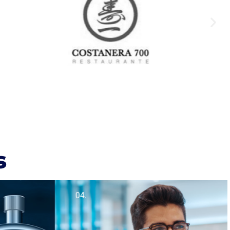
s
04.