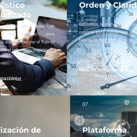
óstico
Orden y Clari
ializado
Definimos la estructura fina
 detalle las áreas de
negocio para contar con la 
idad del negocio para
necesaria en el momento opo
la utilidad, mejorar el flujo de
ntar el valor de tu negocio.
Más Información
rmación
07.
ización de
Plataforma