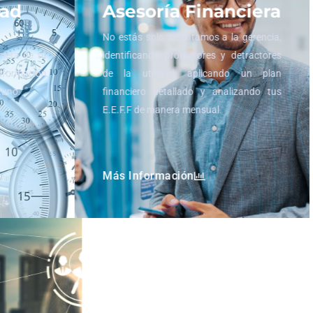
dad
Asesoría Financiera
No estás solo, orientamos a la gerencia,
nciera de tu
identificando promotores y detractores
información
de la utilidad, aplicando un plan
rtuno.
financiero detallado y analizando tus
E.E.F.F de manera mensual.
Más Información