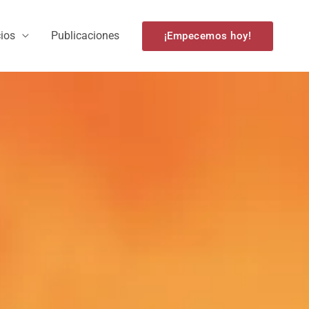
cios
Publicaciones
¡Empecemos hoy!