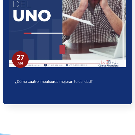
27
Abr
¿Cómo cuatro impulsores mejoran tu utilidad?
www.ceritaseks2.com
teen gets her boobs sucked her.
tamil
kamakathai
biwi ki chudai