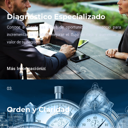
Diagnóstico Especializado
Conoce a detalle las áreas de oportunidad del negocio para
incrementar la utilidad, mejorar el flujo de caja y aumentar el
valor de tu negocio.
Más Información
03.
Orden y Claridad
Definimos la estructura financiera de tu negocio para contar con