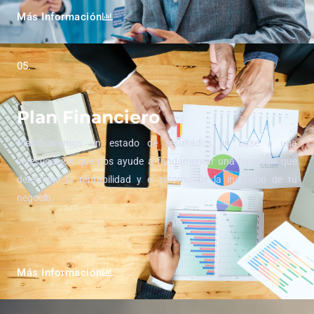
Más Información
05.
Plan Financiero
Planificaremos un estado de resultados en base a una
investigación que nos ayude a fundamentar una hipotesis que
determine la rentabilidad y el retorno de la inversión de tu
negocio.
Más Información