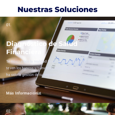
Nuestras Soluciones
01.
Diagnóstico de Salud
Financiera
Te mostramos la realidad financiera de tu negocio, sabrás como
te ven los bancos y/o inversionistas y conocerás que tan efectiva
ha sido la gestión de tu negocio.
Más Información
02.