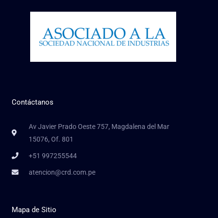
Contáctanos
Av Javier Prado Oeste 757, Magdalena del Mar
15076, Of. 801
+51 997255544
atencion@crd.com.pe
Mapa de Sitio