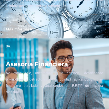
la información necesaria en el momento oportuno.
Más Información
04.
Asesoría Financiera
No estás solo, orientamos a la gerencia, identificando
promotores y detractores de la utilidad, aplicando un plan
financiero detallado y analizando tus E.E.F.F de manera
mensual.