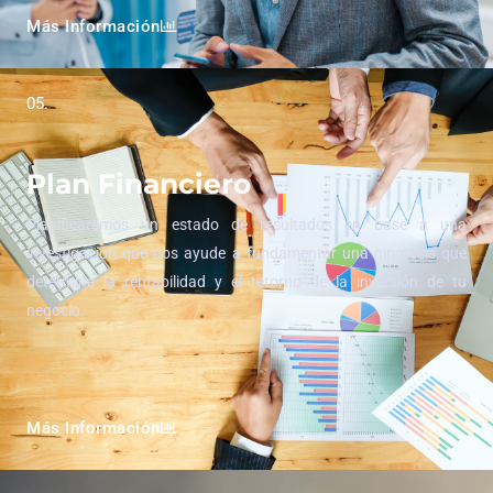
Más Información
05.
Plan Financiero
Planificaremos un estado de resultados en base a una
investigación que nos ayude a fundamentar una hipotesis que
determine la rentabilidad y el retorno de la inversión de tu
negocio.
Más Información