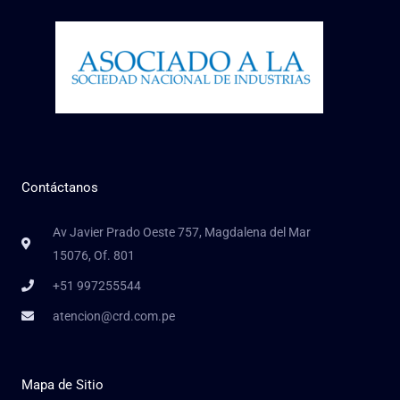
Contáctanos
Av Javier Prado Oeste 757, Magdalena del Mar
15076, Of. 801
+51 997255544
atencion@crd.com.pe
Mapa de Sitio