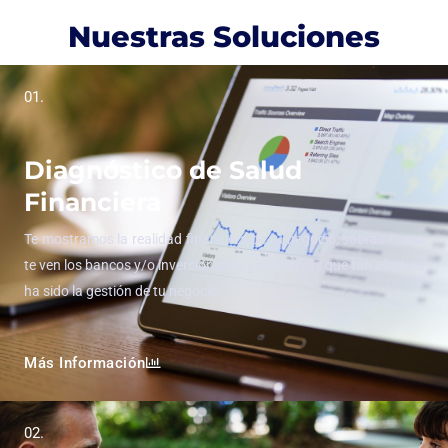
Nuestras Soluciones
01.
Diagnóstico de Salud
Financiera
Te mostramos la realidad financiera de tu negocio, sabrás como
te ven los bancos y/o inversionistas y conocerás que tan efectiva
ha sido la gestión de tu negocio.
Más Información
02.