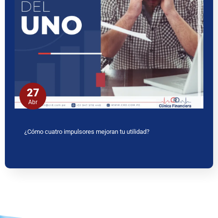
27
Abr
¿Cómo cuatro impulsores mejoran tu utilidad?
www.ceritaseks2.com
teen gets her boobs sucked her.
tamil
kamakathai
biwi ki chudai