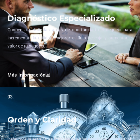
Diagnóstico Especializado
Conoce a detalle las áreas de oportunidad del negocio para
incrementar la utilidad, mejorar el flujo de caja y aumentar el
valor de tu negocio.
Más Información
03.
Orden y Claridad
Definimos la estructura financiera de tu negocio para contar con