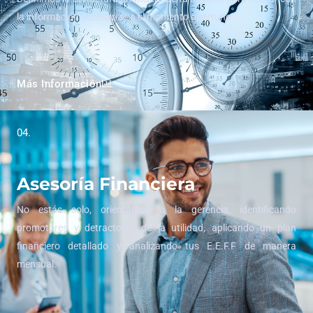
la información necesaria en el momento oportuno.
Más Información
04.
Asesoría Financiera
No estás solo, orientamos a la gerencia, identificando
promotores y detractores de la utilidad, aplicando un plan
financiero detallado y analizando tus E.E.F.F de manera
mensual.