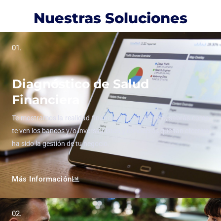
Nuestras Soluciones
01.
Diagnóstico de Salud
Financiera
Te mostramos la realidad financiera de tu negocio, sabrás como
te ven los bancos y/o inversionistas y conocerás que tan efectiva
ha sido la gestión de tu negocio.
Más Información
02.