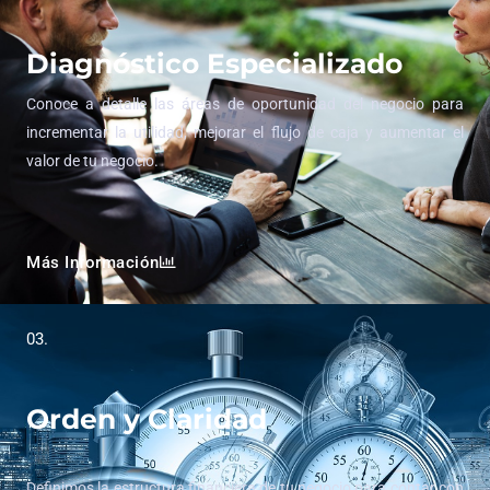
Diagnóstico Especializado
Conoce a detalle las áreas de oportunidad del negocio para
incrementar la utilidad, mejorar el flujo de caja y aumentar el
valor de tu negocio.
Más Información
03.
Orden y Claridad
Definimos la estructura financiera de tu negocio para contar con