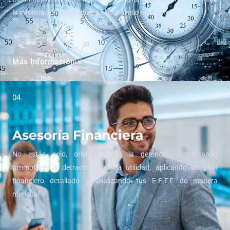
la información necesaria en el momento oportuno.
Más Información
04.
Asesoría Financiera
No estás solo, orientamos a la gerencia, identificando
promotores y detractores de la utilidad, aplicando un plan
financiero detallado y analizando tus E.E.F.F de manera
mensual.