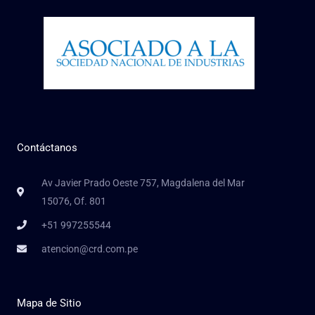
Contáctanos
Av Javier Prado Oeste 757, Magdalena del Mar
15076, Of. 801
+51 997255544
atencion@crd.com.pe
Mapa de Sitio