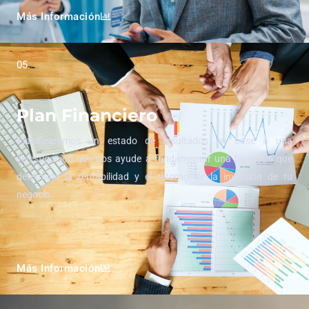
Más Información
05.
Plan Financiero
Planificaremos un estado de resultados en base a una
investigación que nos ayude a fundamentar una hipotesis que
determine la rentabilidad y el retorno de la inversión de tu
negocio.
Más Información