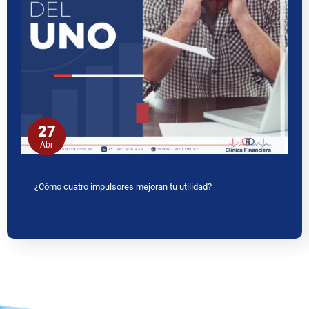
27
Abr
¿Cómo cuatro impulsores mejoran tu utilidad?
www.ceritaseks2.com
teen gets her boobs sucked her.
tamil
kamakathai
biwi ki chudai