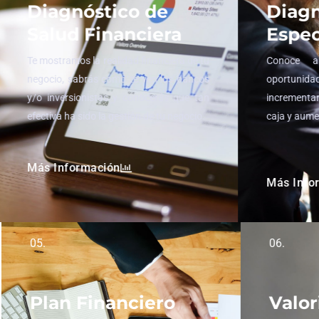
Diagnóstico de
Diagn
Salud Financiera
Espec
Te mostramos la realidad financiera de tu
Conoce a
negocio, sabrás como te ven los bancos
oportun
y/o inversionistas y conocerás que tan
incrementar 
efectiva ha sido la gestión de tu negocio.
caja y aume
Más Información
Más Info
05.
06.
Plan Financiero
Valor