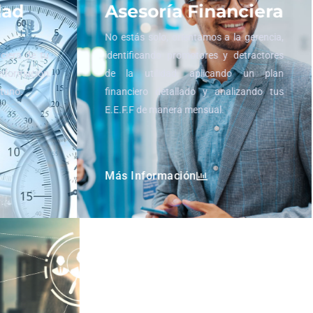
dad
Asesoría Financiera
No estás solo, orientamos a la gerencia,
nciera de tu
identificando promotores y detractores
información
de la utilidad, aplicando un plan
rtuno.
financiero detallado y analizando tus
E.E.F.F de manera mensual.
Más Información