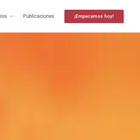
cios
Publicaciones
¡Empecemos hoy!