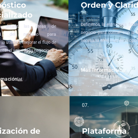
óstico
Orden y Clari
ializado
Definimos la estructura fina
 detalle las áreas de
negocio para contar con la 
idad del negocio para
necesaria en el momento opo
la utilidad, mejorar el flujo de
ntar el valor de tu negocio.
Más Información
rmación
07.
ización de
Plataforma