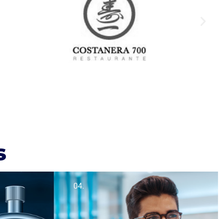
s
04.