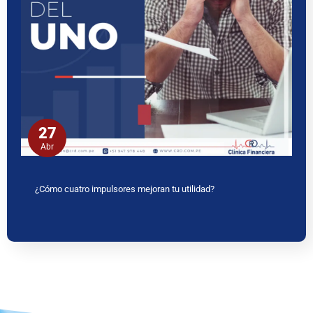
27
Abr
¿Cómo cuatro impulsores mejoran tu utilidad?
www.ceritaseks2.com
teen gets her boobs sucked her.
tamil
kamakathai
biwi ki chudai