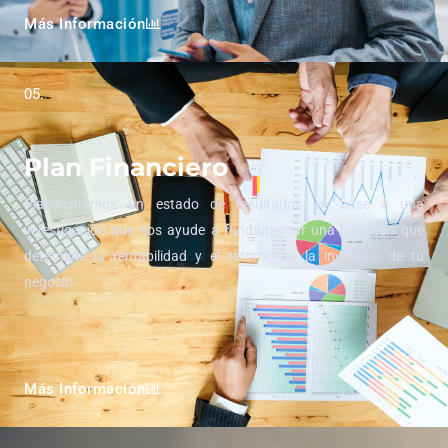
Más Información
05.
Plan Financiero
Planificaremos un estado de resultados en base a una
investigación que nos ayude a fundamentar una hipotesis que
determine la rentabilidad y el retorno de la inversión de tu
negocio.
Más Información