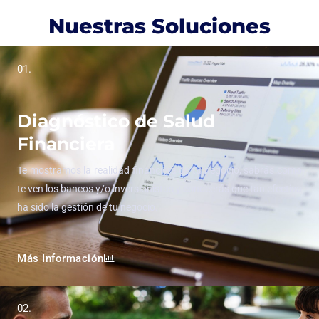
Nuestras Soluciones
01.
Diagnóstico de Salud
Financiera
Te mostramos la realidad financiera de tu negocio, sabrás como
te ven los bancos y/o inversionistas y conocerás que tan efectiva
ha sido la gestión de tu negocio.
Más Información
02.