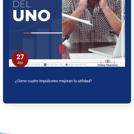
27
Abr
¿Cómo cuatro impulsores mejoran tu utilidad?
www.ceritaseks2.com
teen gets her boobs sucked her.
tamil
kamakathai
biwi ki chudai