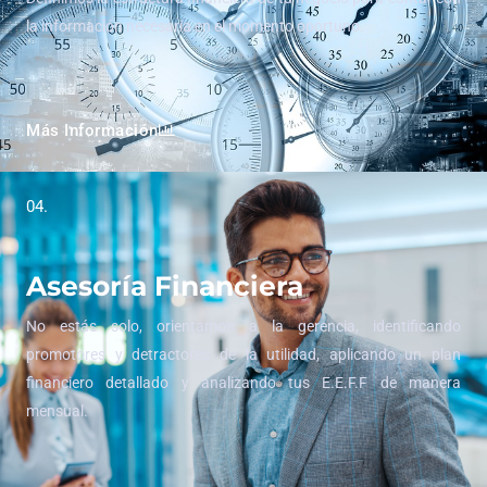
la información necesaria en el momento oportuno.
Más Información
04.
Asesoría Financiera
No estás solo, orientamos a la gerencia, identificando
promotores y detractores de la utilidad, aplicando un plan
financiero detallado y analizando tus E.E.F.F de manera
mensual.