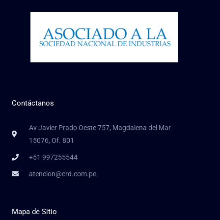
Contáctanos
Av Javier Prado Oeste 757, Magdalena del Mar
15076, Of. 801
+51 997255544
atencion@crd.com.pe
Mapa de Sitio