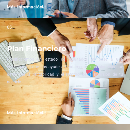
Más Información
05.
Plan Financiero
Planificaremos un estado de resultados en base a una
investigación que nos ayude a fundamentar una hipotesis que
determine la rentabilidad y el retorno de la inversión de tu
negocio.
Más Información