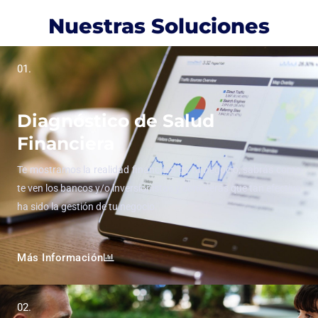
Nuestras Soluciones
01.
Diagnóstico de Salud
Financiera
Te mostramos la realidad financiera de tu negocio, sabrás como
te ven los bancos y/o inversionistas y conocerás que tan efectiva
ha sido la gestión de tu negocio.
Más Información
02.