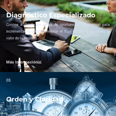
Diagnóstico Especializado
Conoce a detalle las áreas de oportunidad del negocio para
incrementar la utilidad, mejorar el flujo de caja y aumentar el
valor de tu negocio.
Más Información
03.
Orden y Claridad
Definimos la estructura financiera de tu negocio para contar con