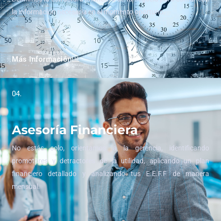
la información necesaria en el momento oportuno.
Más Información
04.
Asesoría Financiera
No estás solo, orientamos a la gerencia, identificando
promotores y detractores de la utilidad, aplicando un plan
financiero detallado y analizando tus E.E.F.F de manera
mensual.