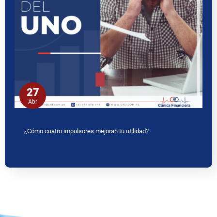
27
Abr
¿Cómo cuatro impulsores mejoran tu utilidad?
www.ceritaseks2.com
teen gets her boobs sucked her.
tamil
kamakathai
biwi ki chudai