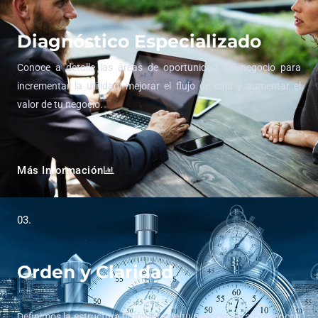
Diagnóstico Especializado
Conoce a detalle las áreas de oportunidad del negocio para
incrementar la utilidad, mejorar el flujo de caja y aumentar el
valor de tu negocio.
Más Información
03.
Orden y Claridad
Definimos la estructura financiera de tu negocio para contar con