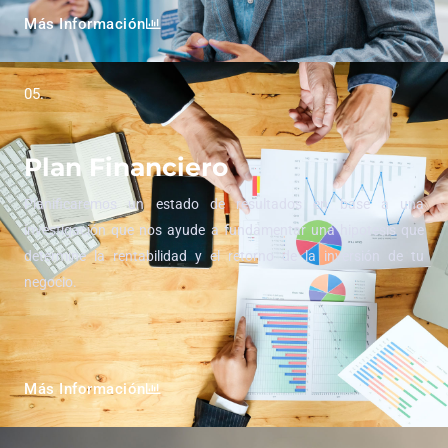
Más Información
05.
Plan Financiero
Planificaremos un estado de resultados en base a una
investigación que nos ayude a fundamentar una hipotesis que
determine la rentabilidad y el retorno de la inversión de tu
negocio.
Más Información