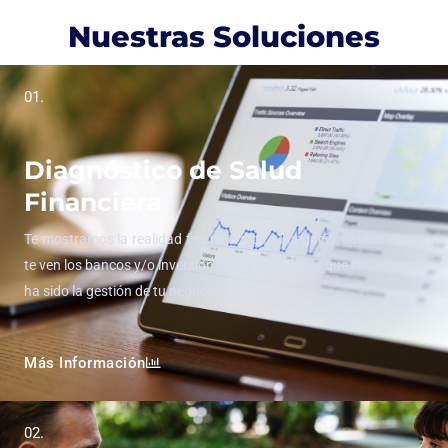
Nuestras Soluciones
01.
Diagnóstico de Salud
Financiera
Te mostramos la realidad financiera de tu negocio, sabrás como
te ven los bancos y/o inversionistas y conocerás que tan efectiva
ha sido la gestión de tu negocio.
Más Información
02.