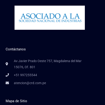
Contáctanos
Av Javier Prado Oeste 757, Magdalena del Mar
15076, Of. 801
+51 997255544
atencion@crd.com.pe
Mapa de Sitio