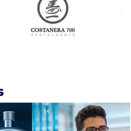
s
04.