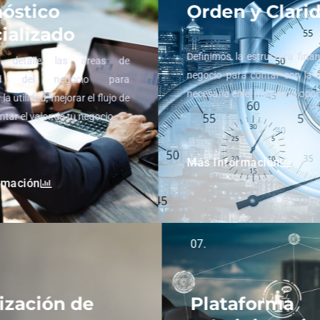
óstico
Orden y Clari
ializado
Definimos la estructura fina
 detalle las áreas de
negocio para contar con la 
idad del negocio para
necesaria en el momento opo
la utilidad, mejorar el flujo de
ntar el valor de tu negocio.
Más Información
rmación
07.
ización de
Plataforma