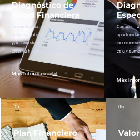
Diagnóstico de
Diagn
Salud Financiera
Espec
Te mostramos la realidad financiera de tu
Conoce a
negocio, sabrás como te ven los bancos
oportun
y/o inversionistas y conocerás que tan
incrementar 
efectiva ha sido la gestión de tu negocio.
caja y aume
Más Información
Más Info
05.
06.
Plan Financiero
Valor