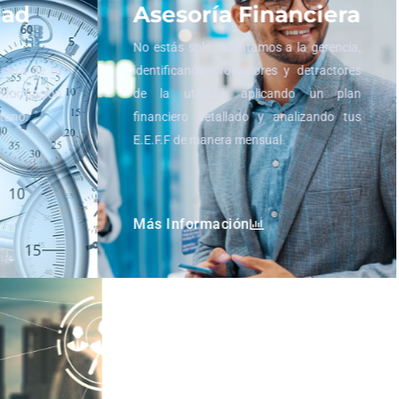
dad
Asesoría Financiera
No estás solo, orientamos a la gerencia,
nciera de tu
identificando promotores y detractores
información
de la utilidad, aplicando un plan
rtuno.
financiero detallado y analizando tus
E.E.F.F de manera mensual.
Más Información