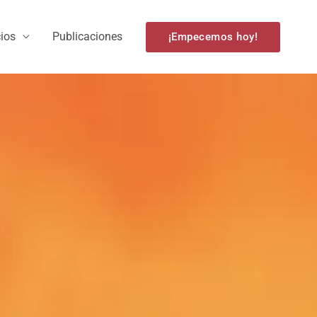
cios
Publicaciones
¡Empecemos hoy!