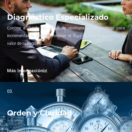
Diagnóstico Especializado
Conoce a detalle las áreas de oportunidad del negocio para
incrementar la utilidad, mejorar el flujo de caja y aumentar el
valor de tu negocio.
Más Información
03.
Orden y Claridad
Definimos la estructura financiera de tu negocio para contar con