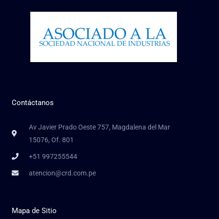
Contáctanos
Av Javier Prado Oeste 757, Magdalena del Mar
15076, Of. 801
+51 997255544
atencion@crd.com.pe
Mapa de Sitio