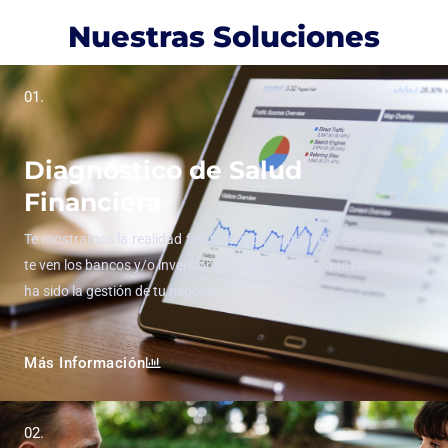
Nuestras Soluciones
01.
Diagnóstico de Salud
Financiera
Te mostramos la realidad financiera de tu negocio, sabrás como
te ven los bancos y/o inversionistas y conocerás que tan efectiva
ha sido la gestión de tu negocio.
Más Información
02.