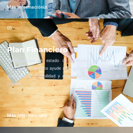
Más Información
05.
Plan Financiero
Planificaremos un estado de resultados en base a una
investigación que nos ayude a fundamentar una hipotesis que
determine la rentabilidad y el retorno de la inversión de tu
negocio.
Más Información