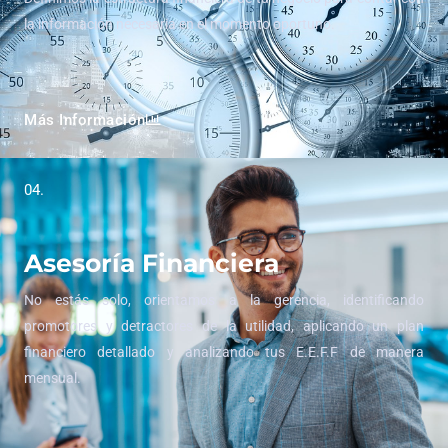
la información necesaria en el momento oportuno.
Más Información
04.
Asesoría Financiera
No estás solo, orientamos a la gerencia, identificando
promotores y detractores de la utilidad, aplicando un plan
financiero detallado y analizando tus E.E.F.F de manera
mensual.