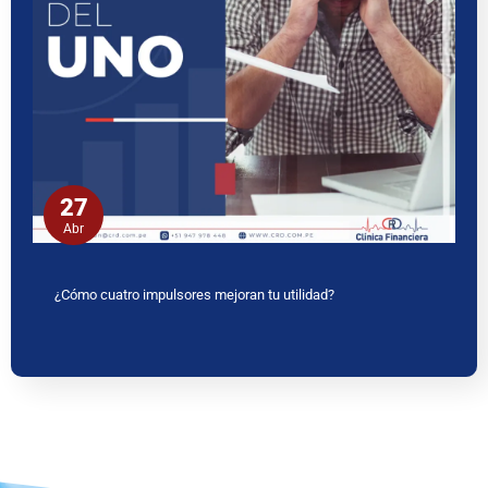
27
Abr
¿Cómo cuatro impulsores mejoran tu utilidad?
www.ceritaseks2.com
teen gets her boobs sucked her.
tamil
kamakathai
biwi ki chudai