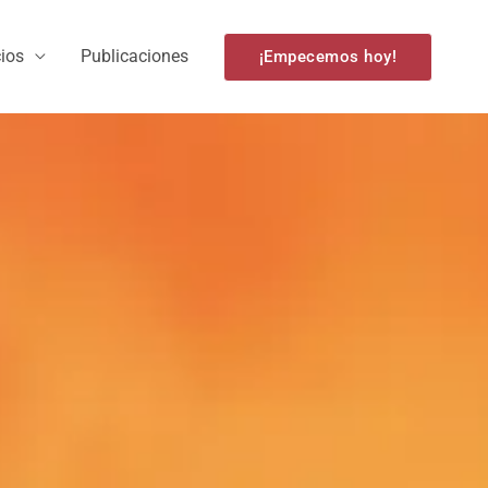
cios
Publicaciones
¡Empecemos hoy!