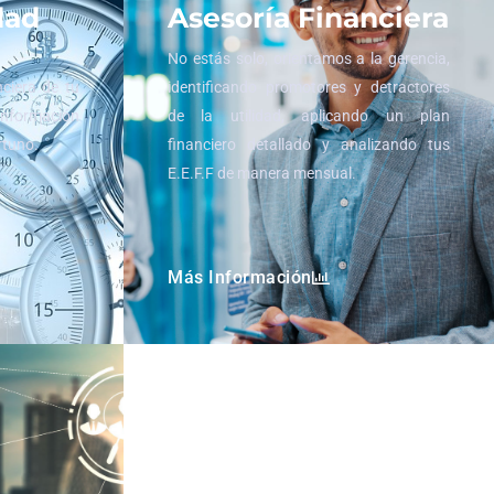
dad
Asesoría Financiera
No estás solo, orientamos a la gerencia,
nciera de tu
identificando promotores y detractores
información
de la utilidad, aplicando un plan
rtuno.
financiero detallado y analizando tus
E.E.F.F de manera mensual.
Más Información