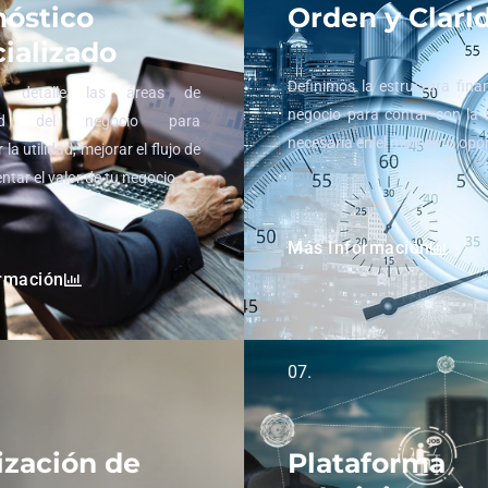
óstico
Orden y Clari
ializado
Definimos la estructura fina
 detalle las áreas de
negocio para contar con la 
idad del negocio para
necesaria en el momento opo
la utilidad, mejorar el flujo de
ntar el valor de tu negocio.
Más Información
rmación
07.
ización de
Plataforma