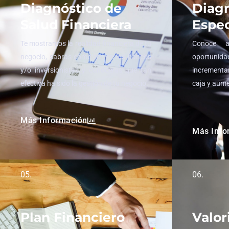
Diagnóstico de
Diagn
Salud Financiera
Espec
Te mostramos la realidad financiera de tu
Conoce a
negocio, sabrás como te ven los bancos
oportun
y/o inversionistas y conocerás que tan
incrementar 
efectiva ha sido la gestión de tu negocio.
caja y aume
Más Información
Más Info
05.
06.
Plan Financiero
Valor