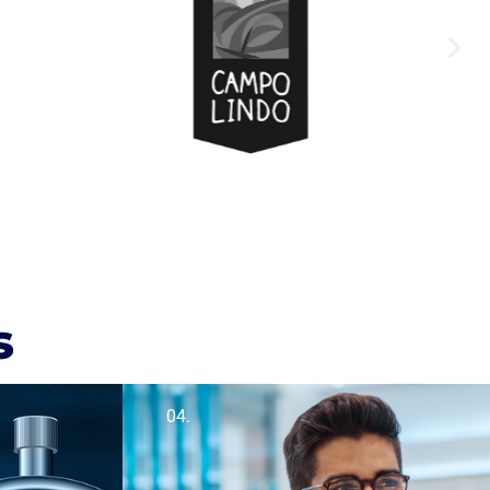
s
04.